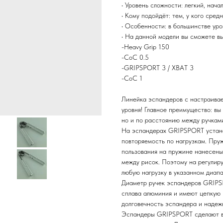
• Уровень сложности: легкий, нача
• Кому подойдёт: тем, у кого сред
• Особенности: в большинстве уро
• На данной модели вы сможете в
-Heavy Grip 150
-CoC 0.5
-GRIPSPORT 3 / ХВАТ 3
-CoC 1
Линейка эспандеров с настраивае
уровня! Главное преимущество: вы
но и по расстоянию между ручкам
На эспандерах GRIPSPORT устано
повторяемость по нагрузкам. Пру
пользования на пружине нанесены 
между рисок. Поэтому на регули
любую нагрузку в указанном диапа
Диаметр ручек эспандеров GRIPSP
сплава алюминия и имеют цепкую 
долговечность эспандера и надеж
Эспандеры GRIPSPORT сделают ва