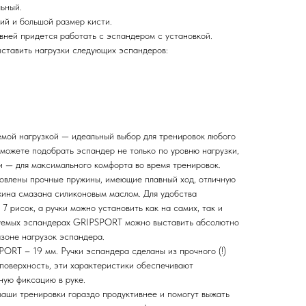
льный.
ний и большой размер кисти.
вней придется работать с эспандером с установкой.
ыставить нагрузки следующих эспандеров:
мой нагрузкой — идеальный выбор для тренировок любого
 можете подобрать эспандер не только по уровню нагрузки,
и — для максимального комфорта во время тренировок.
влены прочные пружины, имеющие плавный ход, отличную
жина смазана силиконовым маслом. Для удобства
7 рисок, а ручки можно установить как на самих, так и
руемых эспандерах GRIPSPORT можно выставить абсолютно
зоне нагрузок эспандера.
ORT – 19 мм. Ручки эспандера сделаны из прочного (!)
поверхность, эти характеристики обеспечивают
ную фиксацию в руке.
ши тренировки гораздо продуктивнее и помогут выжать