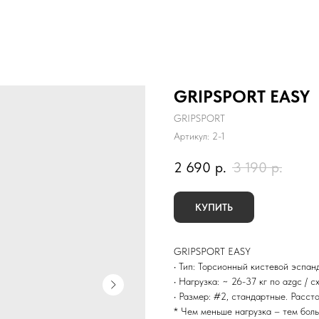
GRIPSPORT EASY
GRIPSPORT
Артикул:
2-1
2 690
р.
3 190
р.
КУПИТЬ
GRIPSPORT EASY
• Тип: Торсионный кистевой эспан
• Нагрузка: ~ 26-37 кг по azgc / с
• Размер: #2, стандартные. Расст
* Чем меньше нагрузка – тем бол