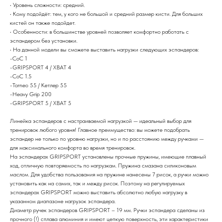
• Уровень сложности: средний.
• Кому подойдёт: тем, у кого не большой и средний размер кисти. Для больших
кистей он также подойдет.
• Особенности: в большинстве уровней позволяет комфортно работать с
эспандером без установки.
• На данной модели вы сможете выставить нагрузки следующих эспандеров:
-CoC 1
-GRIPSPORT 4 / ХВАТ 4
-CoC 1.5
-Torneo 55 / Кетлер 55
-Heavy Grip 200
-GRIPSPORT 5 / ХВАТ 5
Линейка эспандеров с настраиваемой нагрузкой — идеальный выбор для
тренировок любого уровня! Главное преимущество: вы можете подобрать
эспандер не только по уровню нагрузки, но и по расстоянию между ручками —
для максимального комфорта во время тренировок.
На эспандерах GRIPSPORT установлены прочные пружины, имеющие плавный
ход, отличную повторяемость по нагрузкам. Пружина смазана силиконовым
маслом. Для удобства пользования на пружине нанесены 7 рисок, а ручки можно
установить как на самих, так и между рисок. Поэтому на регулируемых
эспандерах GRIPSPORT можно выставить абсолютно любую нагрузку в
указанном диапазоне нагрузок эспандера.
Диаметр ручек эспандеров GRIPSPORT – 19 мм. Ручки эспандера сделаны из
прочного (!) сплава алюминия и имеют цепкую поверхность, эти характеристики