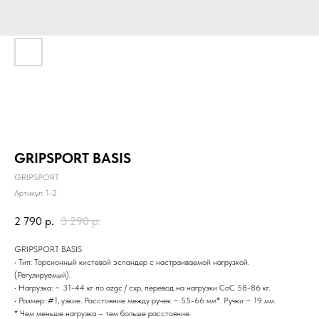
GRIPSPORT BASIS
GRIPSPORT
Артикул:
1-2
2 790
р.
3 290
р.
GRIPSPORT BASIS
• Тип: Торсионный кистевой эспандер с настраиваемой нагрузкой.
(Регулируемый).
• Нагрузка: ~ 31-44 кг по azgc / схр, перевод на нагрузки CoC 58-86 кг.
• Размер: #1, узкие. Расстояние между ручек ~ 55-66 мм*. Ручки ~ 19 мм.
* Чем меньше нагрузка – тем больше расстояние.