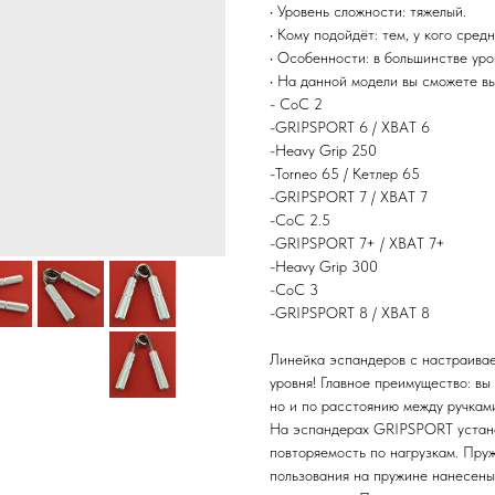
• Уровень сложности: тяжелый.
• Кому подойдёт: тем, у кого сред
• Особенности: в большинстве уро
• На данной модели вы сможете в
- CoC 2
-GRIPSPORT 6 / ХВАТ 6
-Heavy Grip 250
-Torneo 65 / Кетлер 65
-GRIPSPORT 7 / ХВАТ 7
-CoC 2.5
-GRIPSPORT 7+ / ХВАТ 7+
-Heavy Grip 300
-CoC 3
-GRIPSPORT 8 / ХВАТ 8
Линейка эспандеров с настраивае
уровня! Главное преимущество: вы
но и по расстоянию между ручкам
На эспандерах GRIPSPORT устано
повторяемость по нагрузкам. Пру
пользования на пружине нанесены 