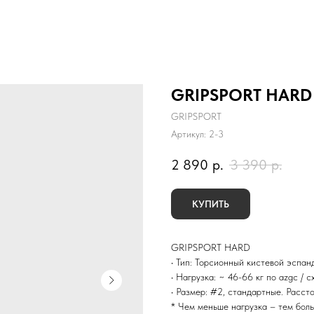
GRIPSPORT HARD
GRIPSPORT
Артикул:
2-3
2 890
р.
3 390
р.
КУПИТЬ
GRIPSPORT HARD
• Тип: Торсионный кистевой эспан
• Нагрузка: ~ 46-66 кг по azgc / 
• Размер: #2, стандартные. Расст
* Чем меньше нагрузка – тем бол