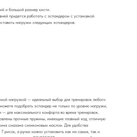
ний и большой размер кисти.
вней придется работать с эспандером с установкой.
ыставить нагрузки следующих эспандеров:
мой нагрузкой — идеальный выбор для тренировок любого
 можете подобрать эспандер не только по уровню нагрузки,
и — для максимального комфорта во время тренировок.
влены прочные пружины, имеющие плавный ход, отличную
жина смазана силиконовым маслом. Для удобства
7 рисок, а ручки можно установить как на самих, так и