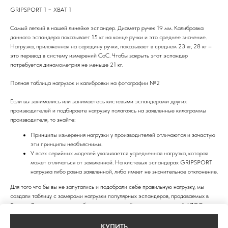
GRIPSPORT 1 ~ ХВАТ 1
Самый легкий в нашей линейке эспандер. Диаметр ручек 19 мм. Калибровка
данного эспандера показывает 15 кг на конце ручки и это среднее значение.
Нагрузка, приложенная на середину ручки, показывает в среднем 23 кг, 28 кг –
это перевод в систему измерений CoC. Чтобы закрыть этот эспандер
потребуется динамометрия не меньше 21 кг.
Полная таблица нагрузок и калибровки на фотографии №2
Если вы занимались или занимаетесь кистевыми эспандерами других
производителей и подбираете нагрузку полагаясь на заявленные килограммы
производителя, то знайте:
Принципы измерения нагрузки у производителей отличаются и зачастую
эти принципы необъяснимы.
У всех серийных моделей указывается усредненная нагрузка, которая
может отличаться от заявленной. На кистевых эспандерах GRIPSPORT
нагрузка либо равна заявленной, либо имеет не значительное отклонение.
Для того что бы вы не запутались и подобрали себе правильную нагрузку, мы
создали таблицу с замерами нагрузки популярных эспандеров, продаваемых в
России. Все эспандеры калибровались в единой системе измерений AZGC
(Последняя фотография).
КУПИТЬ