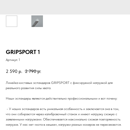
GRIPSPORT 1
Артикул:
1
2 590
р.
2 790
р.
Линейка кистевых эспандеров GRIPSPORT с фиксируемой нагрузкой для
реального развития силы хвата.
Наши эспандеры являются действительно профессиональными и вот почему:
- У наших эспандеров есть уникальная особенность и заключается она в том,
что они собираются через калибровочный станок и имеют нагрузку схожую с
заявленными нагрузками. Обеспечивается максимально схожая повторяемость
нагрузок. У нас нет «кота в мешке», нагрузки разных номеров не пересекаются.