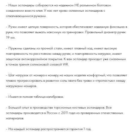
- Наши эспандеры собираются на надежном НЕ разъемном болтовом
соединении вместо клея. У нас нет криво склеенных эспандеров с
отваливающимися ручками.
- Ручки имеют цепкую поверхность, которая обеспечивает надежную фиксацию в
руке, что позволяет выжать максимум из тренировки. Правильный диаметр ручек
19 мм.
- Пружины сделаны из прочной стали, имеют плавный ход, имеют высокую
повторяемость по расстоянию между ручек, и повторяемость нагрузки, имеют
защитное антикоррозийное покрытие. К вам эспандер приходит уже смазанным
в точках трения силиконовой смазкой WR.
- Шаг нагрузок от номера к номеру на наших моделях комфортный, что позволяет
плавно прогрессировать в развитии силы хвата без травм и «пропастью» между
нагрузками номеров.
- Имеется полная таблица калибровок.
- Большой опыт в производстве торсионных кистевых эспандеров. Все
эспандеры производятся в России с 2011 года из проверенных отечественных
материалов.
- На каждый эспандер распространяется гарантия 1 год.