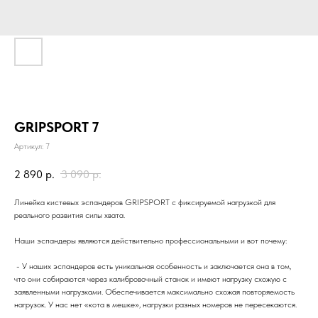
GRIPSPORT 7
Артикул:
7
2 890
р.
3 090
р.
Линейка кистевых эспандеров GRIPSPORT с фиксируемой нагрузкой для
реального развития силы хвата.
Наши эспандеры являются действительно профессиональными и вот почему:
- У наших эспандеров есть уникальная особенность и заключается она в том,
что они собираются через калибровочный станок и имеют нагрузку схожую с
заявленными нагрузками. Обеспечивается максимально схожая повторяемость
нагрузок. У нас нет «кота в мешке», нагрузки разных номеров не пересекаются.