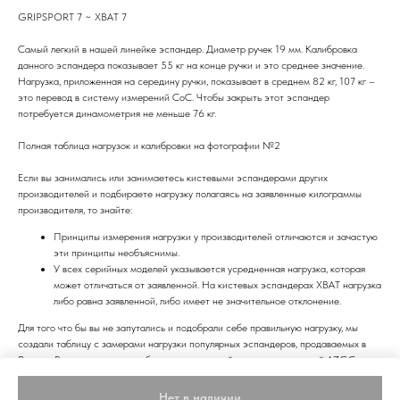
GRIPSPORT 7 ~ ХВАТ 7
Самый легкий в нашей линейке эспандер. Диаметр ручек 19 мм. Калибровка
данного эспандера показывает 55 кг на конце ручки и это среднее значение.
Нагрузка, приложенная на середину ручки, показывает в среднем 82 кг, 107 кг –
это перевод в систему измерений CoC. Чтобы закрыть этот эспандер
потребуется динамометрия не меньше 76 кг.
Полная таблица нагрузок и калибровки на фотографии №2
Если вы занимались или занимаетесь кистевыми эспандерами других
производителей и подбираете нагрузку полагаясь на заявленные килограммы
производителя, то знайте:
Принципы измерения нагрузки у производителей отличаются и зачастую
эти принципы необъяснимы.
У всех серийных моделей указывается усредненная нагрузка, которая
может отличаться от заявленной. На кистевых эспандерах ХВАТ нагрузка
либо равна заявленной, либо имеет не значительное отклонение.
Для того что бы вы не запутались и подобрали себе правильную нагрузку, мы
создали таблицу с замерами нагрузки популярных эспандеров, продаваемых в
России. Все эспандеры калибровались в единой системе измерений AZGC
(Последняя фотография).
Нет в наличии