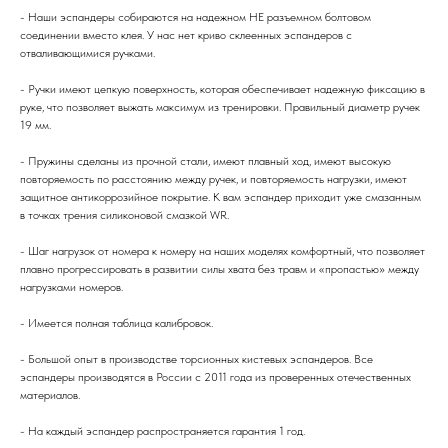
- Наши эспандеры собираются на надежном НЕ разъемном болтовом
соединении вместо клея. У нас нет криво склеенных эспандеров с
отваливающимися ручками.
- Ручки имеют цепкую поверхность, которая обеспечивает надежную фиксацию в
руке, что позволяет выжать максимум из тренировки. Правильный диаметр ручек
19 мм.
- Пружины сделаны из прочной стали, имеют плавный ход, имеют высокую
повторяемость по расстоянию между ручек, и повторяемость нагрузки, имеют
защитное антикоррозийное покрытие. К вам эспандер приходит уже смазанным
в точках трения силиконовой смазкой WR.
- Шаг нагрузок от номера к номеру на наших моделях комфортный, что позволяет
плавно прогрессировать в развитии силы хвата без травм и «пропастью» между
нагрузками номеров.
- Имеется полная таблица калибровок.
- Большой опыт в производстве торсионных кистевых эспандеров. Все
эспандеры производятся в России с 2011 года из проверенных отечественных
материалов.
- На каждый эспандер распространяется гарантия 1 год.