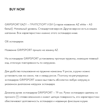
BUY NOW
GRIPSPORT EAZY – ГРИПСПОРТ ИЗИ (старое название: AZ white – АЗ
белый). Начальный уровень. Стандартная версия. Другие версии есть в нашем
магазине. Все характеристики именно этого эспандера ниже.
Об эспандерах:
Название GRIPSPORT пришло на замену AZ.
На эспандерах GRIPSPORT установлены прочные пружины, имеющие плавный
ход, отличную повторяемость по нагрузкам.
Для удобства пользования на пружине нанесены 9 рисок, а ручки можно
установить как на самих, так и между рисок. Поэтому на регулируемых
эспандерах GRIPSPORT можно выставить абсолютно любую нагрузку в
указанном диапазоне нагрузок эспандера.
Диаметр ручек эспандеров GRIPSPORT – 19 мм. Ручки эспандера сделаны из
прочного (!) сплава алюминия и имеют цепкую поверхность, эти характеристики
обеспечивают долговечность эспандера и надежную фиксацию в руке.