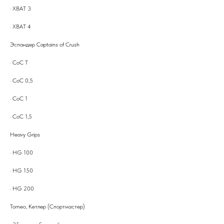
· ХВАТ 3
· ХВАТ 4
Эспандер Captains of Crush
· CoC T
· CoC 0,5
· CoC 1
· CoC 1,5
Heavy Grips
· HG 100
· HG 150
· HG 200
Torneo, Кетлер (Спортмастер)