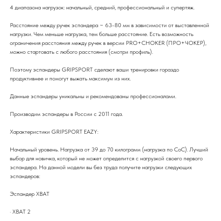
4 диапазона нагрузок: начальный, средний, профессиональный и супертяж.
Расстояние между ручек эспандера ~ 63-80 мм в зависимости от выставленной
нагрузки. Чем меньше нагрузка, тем больше расстояние. Есть возможность
ограничения расстояния между ручек в версии PRO+CHOKER (ПРО+ЧОКЕР),
можно стартовать с любого расстояния (смотри профиль).
Поэтому эспандеры GRIPSPORT сделают ваши тренировки гораздо
продуктивнее и помогут выжать максимум из них.
Данные эспандеры уникальны и рекомендованы профессионалами.
Производим эспандеры в России с 2011 года.
Характеристики GRIPSPORT EAZY:
Начальный уровень. Нагрузка от 39 до 70 килограмм (нагрузка по CoC). Лучший
выбор для новичка, который не может определится с нагрузкой своего первого
эспандера. На данной модели вы без труда получите нагрузки следующих
эспандеров:
Эспандер ХВАТ
· ХВАТ 2