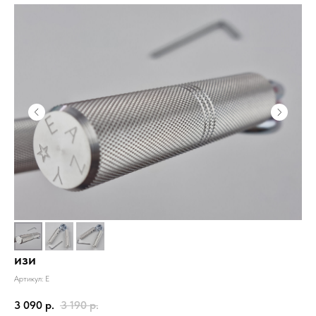
изи
Артикул:
E
3 090
р.
3 190
р.