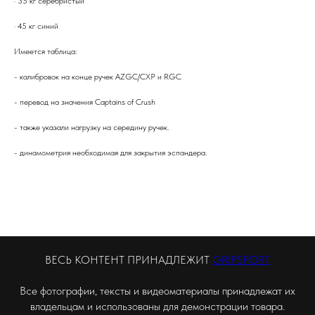
· 35 кг серебристый
· 45 кг синий
Имеется таблица:
- калибровок на конце ручек AZGC/СХР и RGC
- перевод на значения Captains of Crush
- также указали нагрузку на середину ручек.
- динамометрия необходимая для закрытия эспандера.
ВЕСЬ КОНТЕНТ ПРИНАДЛЕЖИТ
GRIPSPORT
Все фотографии, тексты и видеоматериалы принадлежат их
владельцам и использованы для демонстрации товара.