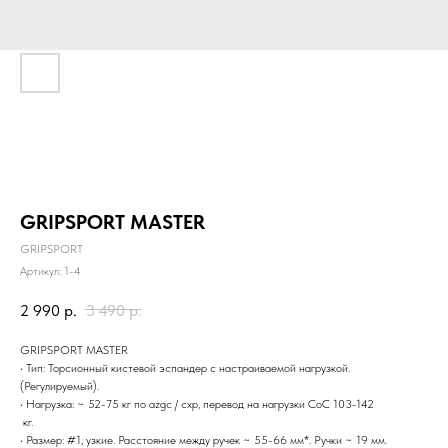
GRIPSPORT MASTER
GRIPSPORT
Артикул:
1-4
2 990
р.
3 490
р.
GRIPSPORT MASTER
• Тип: Торсионный кистевой эспандер с настраиваемой нагрузкой.
(Регулируемый).
• Нагрузка: ~ 52-75 кг по azgc / схр, перевод на нагрузки CoC 103-142
кг.
• Размер: #1, узкие. Расстояние между ручек ~ 55-66 мм*. Ручки ~ 19 мм.