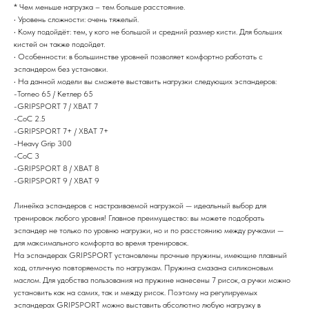
* Чем меньше нагрузка – тем больше расстояние.
• Уровень сложности: очень тяжелый.
• Кому подойдёт: тем, у кого не большой и средний размер кисти. Для больших
кистей он также подойдет.
• Особенности: в большинстве уровней позволяет комфортно работать с
эспандером без установки.
• На данной модели вы сможете выставить нагрузки следующих эспандеров:
-Torneo 65 / Кетлер 65
-GRIPSPORT 7 / ХВАТ 7
-CoC 2.5
-GRIPSPORT 7+ / ХВАТ 7+
-Heavy Grip 300
-CoC 3
-GRIPSPORT 8 / ХВАТ 8
-GRIPSPORT 9 / ХВАТ 9
Линейка эспандеров с настраиваемой нагрузкой — идеальный выбор для
тренировок любого уровня! Главное преимущество: вы можете подобрать
эспандер не только по уровню нагрузки, но и по расстоянию между ручками —
для максимального комфорта во время тренировок.
На эспандерах GRIPSPORT установлены прочные пружины, имеющие плавный
ход, отличную повторяемость по нагрузкам. Пружина смазана силиконовым
маслом. Для удобства пользования на пружине нанесены 7 рисок, а ручки можно
установить как на самих, так и между рисок. Поэтому на регулируемых
эспандерах GRIPSPORT можно выставить абсолютно любую нагрузку в