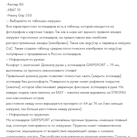
-Кетлер 80
-XBAT 10
-Heavy Grip 350
••• Выбирайте по таблицам нагрузки:
Все характеристики эспандеров есть в таблице, которая находится на
фотографиях к карточке товара. Так как в мире нет единого правила замера
нагрузки торсионных эспандеров, мы предоставили вам наиболее
распространённые замеры (калибровки). Такие как azgc/схр и перевод в нагрузки
CoC. Также создали таблицу среднестатистических калибровок по azgc/схр
популярных и продаваемых в России эспандеров.
•• Информация по ручкам:
Комфорт с анатомией. Диаметр ручек у эспандеров GRIPSPORT — 19 мм,
выполнены из прочного алюминиевого сплава!
Правильный диаметр ручек позволяет полностью сжать (закрыть эспандер)
эспандер без дискомфорта. Поверхность ручек имеет рифленое покрытие
(накатка), которое обеспечивает уверенную фиксацию эспандера в руке. На
каждую модель своя накатка, на EASY - накатка менее выражена, на STRONG
она максимально острая.
расстояние между ними варьируется примерно от 64 до 76 мм (чем меньше
нагрузка, тем больше расстояние между ручками).
•• Информация по пружинам:
На эспандерах GRIPSPORT установлены прочные пружины, имеющие плавный
ход, отличную повторяемость по нагрузкам. Пружина имеет гальваническое
покрытие, защищающие от воздействия окружающей среды и смазана
силиконовым маслом. Для удобства пользования на пружине нанесены 7 рисок, а