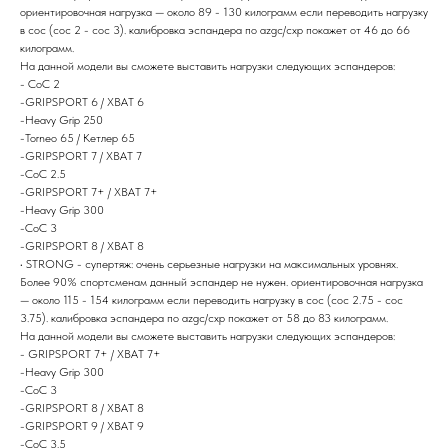
ориентировочная нагрузка — около 89 - 130 килограмм если переводить нагрузку
в сос (coc 2 - coc 3). калибровка эспандера по azgc/схр покажет от 46 до 66
килограмм.
На данной модели вы сможете выставить нагрузки следующих эспандеров:
- CoC 2
-GRIPSPORT 6 / ХВАТ 6
-Heavy Grip 250
-Torneo 65 / Кетлер 65
-GRIPSPORT 7 / ХВАТ 7
-CoC 2.5
-GRIPSPORT 7+ / ХВАТ 7+
-Heavy Grip 300
-CoC 3
-GRIPSPORT 8 / ХВАТ 8
• STRONG - супертяж: очень серьезные нагрузки на максимальных уровнях.
Более 90% спортсменам данный эспандер не нужен. ориентировочная нагрузка
— около 115 - 154 килограмм если переводить нагрузку в сос (coc 2.75 - coc
3.75). калибровка эспандера по azgc/схр покажет от 58 до 83 килограмм.
На данной модели вы сможете выставить нагрузки следующих эспандеров:
- GRIPSPORT 7+ / ХВАТ 7+
-Heavy Grip 300
-CoC 3
-GRIPSPORT 8 / ХВАТ 8
-GRIPSPORT 9 / ХВАТ 9
-CoC 3.5