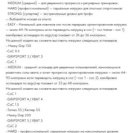
MEDIUM (средний) — для уверенного прогресса и регулярных тренировок.
HARD (профессиональный) — серьёзные нагрузки для опытных спортсменов.
STRONG (супертяж) — экстремальные уровни для профи.
••• Выбирайте исходя из опыта:
• EASY - Начальный: для новичков или после перерыва. ориентировочная нагрузка
— около 49-76 килограмм если переводить нагрузку в сос (~ coc trainer - coc 1).
калибровка эспандера по azgc/схр покажет от 26 до 36 килограмм.
На данной модели вы сможете выставить нагрузки следующих эспандеров:
- Heavy Grip 150
-CoC 0.5
-GRIPSPORT 3 / ХВАТ 3
-CoC 1
• MEDIUM - средний: эспандер для уверенных пользователей, занимающихся
развитием силы хвата, и хочет прогресса. ориентировочная нагрузка — около 64-
93 килограмм если переводить нагрузку в сос (~coc 1 - coc 2). калибровка
эспандера по azgc/схр покажет от 33 до 48 килограмм.
На данной модели вы сможете выставить нагрузки следующих эспандеров:
-CoC 1
-GRIPSPORT 4 / ХВАТ 4
-CoC 1.5
-Torneo 55 / Кетлер 55
-Heavy Grip 200
-GRIPSPORT 5 / ХВАТ 5
-CoC 2
• HARD - профессиональный: серьезные нагрузки на максимальных уровнях.