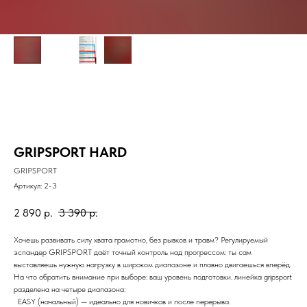
GRIPSPORT HARD
GRIPSPORT
Артикул:
2-3
2 890
р.
3 390
р.
Хочешь развивать силу хвата грамотно, без рывков и травм? Регулируемый
эспандер GRIPSPORT даёт точный контроль над прогрессом: ты сам
выставляешь нужную нагрузку в широком диапазоне и плавно двигаешься вперёд.
На что обратить внимание при выборе: ваш уровень подготовки. линейка gripsport
разделена на четыре диапазона:
EASY (начальный) — идеально для новичков и после перерыва.